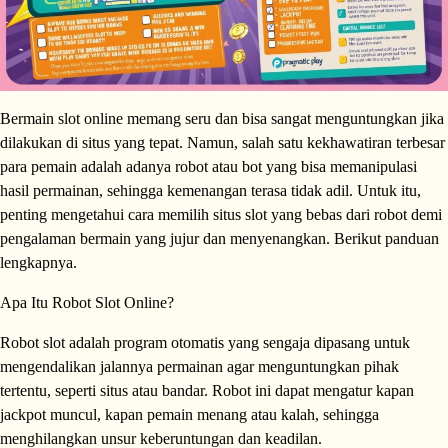
Bermain slot online memang seru dan bisa sangat menguntungkan jika
dilakukan di situs yang tepat. Namun, salah satu kekhawatiran terbesar
para pemain adalah adanya robot atau bot yang bisa memanipulasi
hasil permainan, sehingga kemenangan terasa tidak adil. Untuk itu,
penting mengetahui cara memilih situs slot yang bebas dari robot demi
pengalaman bermain yang jujur dan menyenangkan. Berikut panduan
lengkapnya.
Apa Itu Robot Slot Online?
Robot slot adalah program otomatis yang sengaja dipasang untuk
mengendalikan jalannya permainan agar menguntungkan pihak
tertentu, seperti situs atau bandar. Robot ini dapat mengatur kapan
jackpot muncul, kapan pemain menang atau kalah, sehingga
menghilangkan unsur keberuntungan dan keadilan.