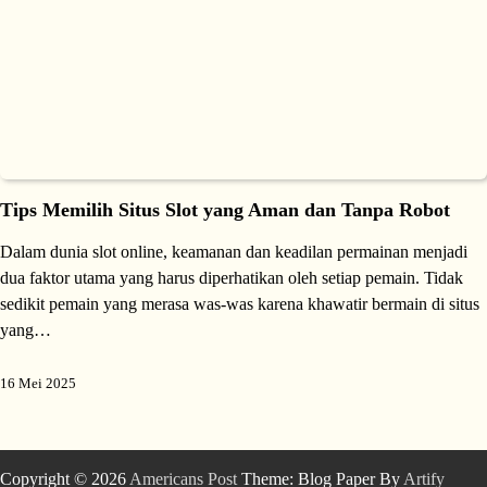
Tips Memilih Situs Slot yang Aman dan Tanpa Robot
Dalam dunia slot online, keamanan dan keadilan permainan menjadi
dua faktor utama yang harus diperhatikan oleh setiap pemain. Tidak
sedikit pemain yang merasa was-was karena khawatir bermain di situs
yang…
16 Mei 2025
Copyright © 2026
Americans Post
Theme: Blog Paper By
Artify