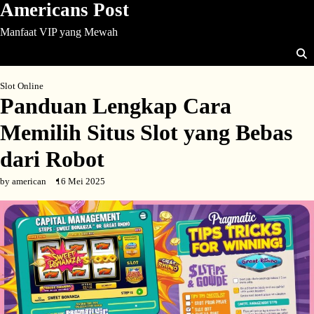
Americans Post
Skip
to
Manfaat VIP yang Mewah
content
Slot Online
Panduan Lengkap Cara
Memilih Situs Slot yang Bebas
dari Robot
by american
16 Mei 2025