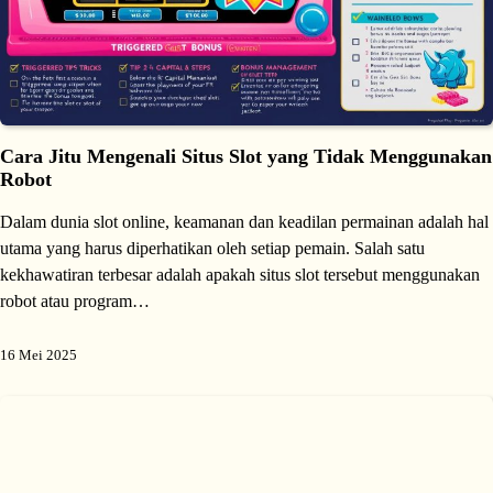
Cara Jitu Mengenali Situs Slot yang Tidak Menggunakan
Robot
Dalam dunia slot online, keamanan dan keadilan permainan adalah hal
utama yang harus diperhatikan oleh setiap pemain. Salah satu
kekhawatiran terbesar adalah apakah situs slot tersebut menggunakan
robot atau program…
16 Mei 2025