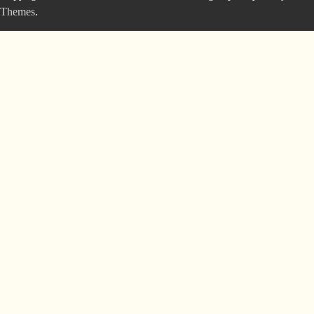
Themes
.