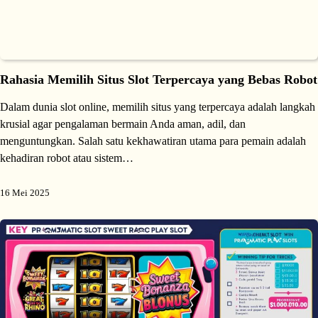
Rahasia Memilih Situs Slot Terpercaya yang Bebas Robot
Dalam dunia slot online, memilih situs yang terpercaya adalah langkah
krusial agar pengalaman bermain Anda aman, adil, dan
menguntungkan. Salah satu kekhawatiran utama para pemain adalah
kehadiran robot atau sistem…
16 Mei 2025